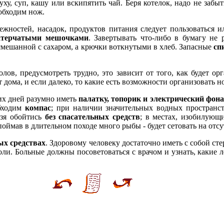
уху, суп, кашу или вскипятить чай. Беря котелок, надо не заб
еобходим нож.
жностей, насадок, продуктов питания следует пользоваться 
атерчатыми мешочками
. Завертывать что-либо в бумагу не 
 смешанной с сахаром, а крючки воткнутыми в хлеб. Запасные
сп
лов, предусмотреть трудно, это зависит от того, как будет орг
 дома, и если далеко, то какие есть возможности организовать ноч
их дней разумно иметь
палатку, топорик и электрический фон
обходим
компас
; при наличии значительных водных пространс
ьзя обойтись
без спасательных средств
; в местах, изобилующ
 поймав в длительном походе много рыбы - будет сетовать на отс
ых средствах
. Здоровому человеку достаточно иметь с собой ст
оли. Больные должны посоветоваться с врачом и узнать, какие л