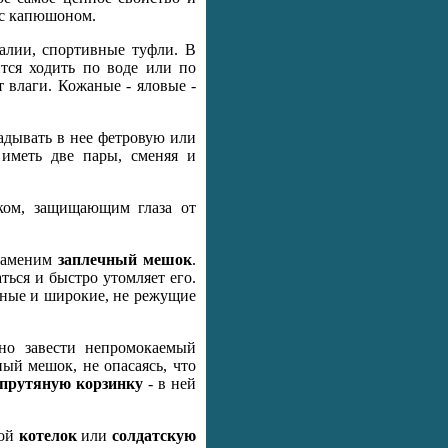
, с капюшоном.
далии, спортивные туфли. В
тся ходить по воде или по
т влаги. Кожаные - яловые -
адывать в нее фетровую или
иметь две пары, сменяя и
ьком, защищающим глаза от
езаменим
заплечный мешок
.
ться и быстро утомляет его.
нные и широкие, не режущие
зно завести непромокаемый
ый мешок, не опасаясь, что
прутяную корзинку
- в ней
бой
котелок
или
солдатскую