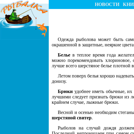
НОВОСТИ
КНИ
Одежда рыболова может быть само
окрашенной в защитные, неяркие цвета
Белье
в теплое время года желател
можно порекомендовать хлориновое, 
лучше всего шерстяное белье плотной в
Летом поверх белья хорошо надева
донизу.
Брюки
удобнее иметь обычные, их 
лучшими следует признать брюки из ле
крайнем случае, лыжные брюки.
Весной и осенью необходим стеган
шерстяной свитер
.
Рыболов на случай дождя должен 
Последний непроницаем при самом сил