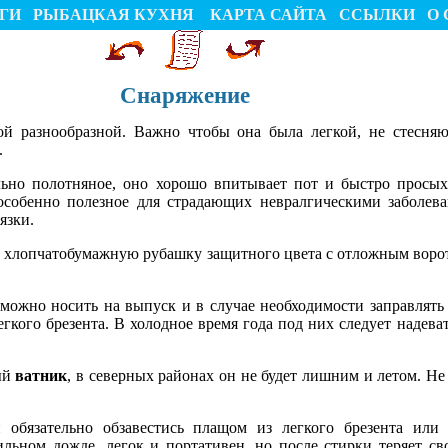
ГИ
РЫБАЦКАЯ КУХНЯ
КАРТА САЙТА
ССЫЛКИ
О 
Снаряжение
й разнообразной. Важно чтобы она была легкой, не стесня
.
ьно полотняное, оно хорошо впитывает пот и быстро просыха
особенно полезное для страдающих невралгическими заболев
язки.
ть хлопчатобумажную рубашку защитного цвета с отложным вор
можно носить на выпуск и в случае необходимости заправлять 
гкого брезента. В холодное время года под них следует надева
ый
ватник
, в северных районах он не будет лишним и летом. Н
обязательно обзавестись плащом из легкого брезента или 
ьном дожде, легок и портативен, но после стирки теряет св