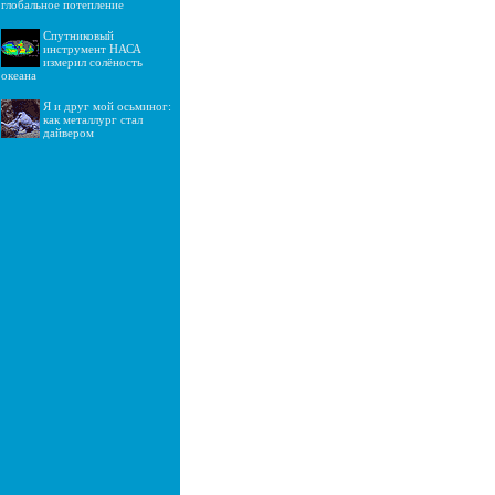
глобальное потепление
Спутниковый
инструмент НАСА
измерил солёность
океана
Я и друг мой осьминог:
как металлург стал
дайвером