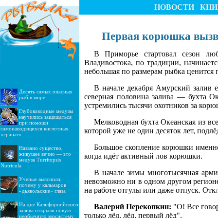
НОВОСТИ
КНИ
Первая корюшка вызв
В Приморье стартовал сезон люб
Владивостока, по традиции, начинаетс
небольшая по размерам рыбка ценится 
В начале декабря Амурский залив е
Десять самых опасных
северная половина залива — бухта Ок
рыб в мире
устремились тысячи охотников за корю
Глубоководные медузы
научились защищаться
Мелководная бухта Океанская из все
при помощи
самонаводящихся кислотных
которой уже не один десяток лет, под
«гранат»
Большое скопление корюшки именно 
Названо существо,
живущее вечно — это
когда идёт активный лов корюшки.
медуза Turritopsis
Nutricula
В начале зимы многотысячная арми
Ученые выяснили,
невозможно ни в одном другом регионе
почему у кальмаров
на работе отгулы или даже отпуск. Отк
«дьявольские» глаза
На дне Калифорнийского
Валерий Перекопкин:
"О! Все говор
залива открыли новую
только лёд, лёд, первый лёд".
необычную экосистему