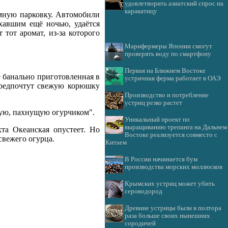
удовлетворить азиатский спрос на
каракатицу
мную парковку. Автомобили
ехавшим ещё ночью, удаётся
тот аромат, из-за которого
Марифермеры Японии смогут
проверять воду по смартфону
Первая на Ближнем Востоке
 банально приготовленная в
устричная ферма работает в ОАЭ
предпочтут свежую корюшку
Производство и потребление
устриц резко растет
ую, пахнущую огурчиком".
Уникальный проект по
выращиванию трепанга на Дальнем
та Океанская опустеет. Но
Востоке реализуется совместо с
свежего огурца.
Китаем
В России начинается бум
производства морских моллюсков
Крымских устриц может убить
сероводород
Древние устрицы были в полтора
раза больше своих нынешних
сородичей