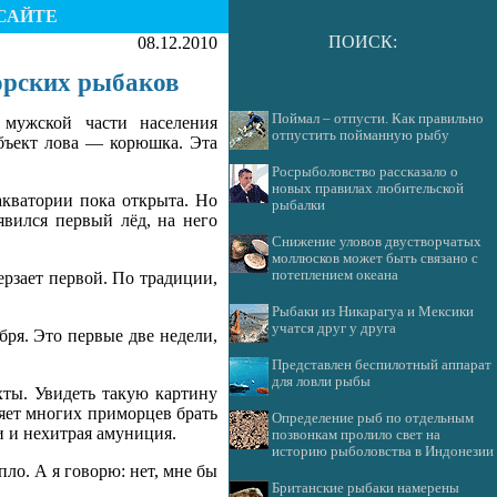
САЙТЕ
ПОИСК:
08.12.2010
орских рыбаков
Поймал – отпусти. Как правильно
 мужской части населения
отпустить пойманную рыбу
объект лова — корюшка. Эта
Росрыболовство рассказало о
новых правилах любительской
акватории пока открыта. Но
рыбалки
явился первый лёд, на него
Снижение уловов двустворчатых
моллюсков может быть связано с
потеплением океана
ерзает первой. По традиции,
Рыбаки из Никарагуа и Мексики
учатся друг у друга
ря. Это первые две недели,
Представлен беспилотный аппарат
для ловли рыбы
хты. Увидеть такую картину
ляет многих приморцев брать
Определение рыб по отдельным
и и нехитрая амуниция.
позвонкам пролило свет на
историю рыболовства в Индонезии
пло. А я говорю: нет, мне бы
Британские рыбаки намерены