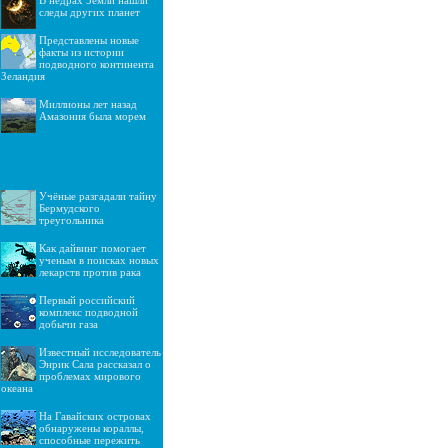
В недрах Земли нашли
следы других планет
Представлены новые
факты из истории
подводного континента
Зеландия
Миллионы лет назад
Амазония была морем
Учёные разгадали тайну
Бермудского
треугольника
Как дайвинг помогает
ученым в поисках новых
лекарств против рака
Первый российский
комплекс подводной
добычи газа
Известный исследователь
Энрик Сала рассказал о
проблемах мирового
океана
На Гавайских островах
обнаружены кораллы,
способные пережить