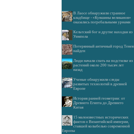
В Лаосе обнаружили странное
кладбище - «Кувшины великанов»
оказались погребальными урнами
Кельтский бог и другие находки из
Уимпола
Потерянный античный город Тенея
найден
Люди начали спать на подстилке из
растений около 200 тысяч лет
назад
Ученые обнаружили следы
развитых технологий в древней
Европе
История ранней геометрии: от
Древнего Египта до Древнего
Китая
15 малоизвестных исторических
фактов о Византийской империи,
ставшей колыбелью современной
Европы