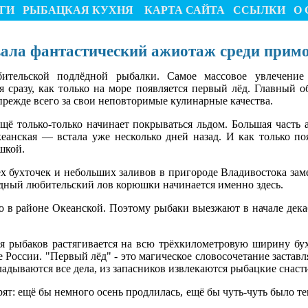
ГИ
РЫБАЦКАЯ КУХНЯ
КАРТА САЙТА
ССЫЛКИ
О 
ала фантастический ажиотаж среди прим
ительской подлёдной рыбалки. Самое массовое увлечение
я сразу, как только на море появляется первый лёд. Главный 
прежде всего за свои неповторимые кулинарные качества.
щё только-только начинает покрываться льдом. Большая часть 
еанская — встала уже несколько дней назад. И как только по
шкой.
х бухточек и небольших заливов в пригороде Владивостока зам
лёдный любительский лов корюшки начинается именно здесь.
в районе Океанской. Поэтому рыбаки выезжают в начале декаб
я рыбаков растягивается на всю трёхкилометровую ширину бу
 России. "Первый лёд" - это магическое словосочетание застав
ладываются все дела, из запасников извлекаются рыбацкие снаст
ят: ещё бы немного осень продлилась, ещё бы чуть-чуть было те