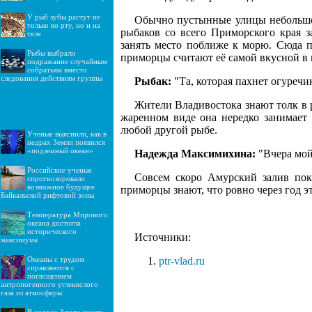
У рыб зубы растут не
Обычно пустынные улицы небольшог
только во рту, но и на
рыбаков со всего Приморского края з
теле
занять место поближе к морю. Сюда п
Рыбы выбрали
приморцы считают её самой вкусной в 
подражание случайным
собратьям вместо
следования действиям группы
Рыбак:
"Та, которая пахнет огуречи
Жители Владивостока знают толк в 
жаренном виде она нередко занимает
любой другой рыбе.
Ученые выяснили, как в
недрах Земли появился
«подземный океан»
Надежда Максимихина:
"Вчера мой
Российские ученые
Совсем скоро Амурский залив покр
спрогнозировали
возможное будущее
приморцы знают, что ровно через год э
Байкальской рифтовой зоны
Температура Мирового
океана достигла
исторического
Источники:
максимума
Океаны с трудом
ptr-vlad.ru
справляются с
поглощением
антропогенного углекислого
газа из атмосферы