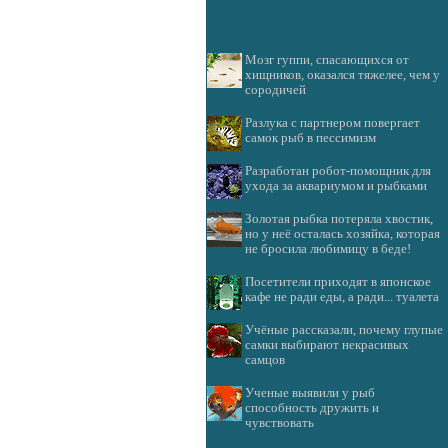
Мозг гуппи, спасающихся от
хищников, оказался тяжелее, чем у
сородичей
Разлука с партнером повергает
самок рыб в пессимизм
Разработан робот-помощник для
ухода за аквариумом и рыбками
Золотая рыбка потеряла хвостик,
но у неё осталась хозяйка, которая
не бросила любимицу в беде!
Посетители приходят в японское
кафе не ради еды, а ради... туалета
Учёные рассказали, почему глупые
самки выбирают некрасивых
самцов
Ученые выявили у рыб
способность дружить и
чувствовать