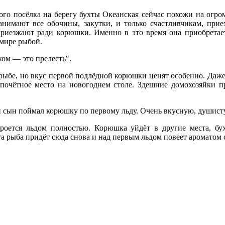
о посёлка на берегу бухты Океанская сейчас похожи на огро
анимают все обочины, закутки, и только счастливчикам, при
риезжают ради корюшки. Именно в это время она приобретает 
мире рыбой.
ком — это прелесть".
рыбе, но вкус первой подлёдной корюшки ценят особенно. Даже
 почётное место на новогоднем столе. Здешние домохозяйки 
 сын поймал корюшку по первому льду. Очень вкусную, душист
оется льдом полностью. Корюшка уйдёт в другие места, бух
та рыба придёт сюда снова и над первым льдом повеет ароматом 