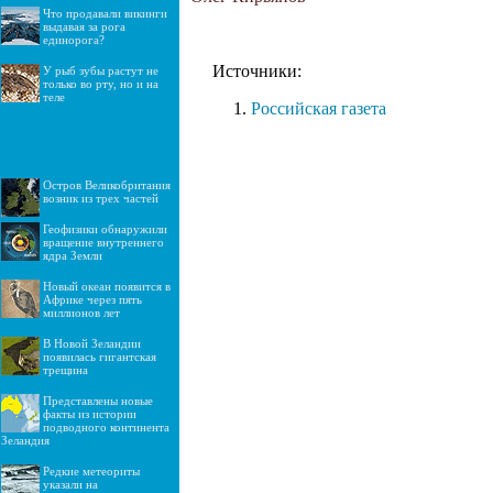
Что продавали викинги
выдавая за рога
единорога?
Источники:
У рыб зубы растут не
только во рту, но и на
теле
Российская газета
Остров Великобритания
возник из трех частей
Геофизики обнаружили
вращение внутреннего
ядра Земли
Новый океан появится в
Африке через пять
миллионов лет
В Новой Зеландии
появилась гигантская
трещина
Представлены новые
факты из истории
подводного континента
Зеландия
Редкие метеориты
указали на