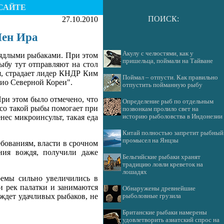
САЙТЕ
ПОИСК:
27.10.2010
Чен Ира
Акулу с челюстями, как у
аядлыми рыбаками. При этом
пришельца, поймали на Тайване
ыбу тут отправляют на стол
ся, страдает лидер КНДР Ким
Поймал – отпусти. Как правильно
дио Северной Кореи".
отпустить пойманную рыбу
ри этом было отмечено, что
Определение рыб по отдельным
ясо такой рыбы помогает при
позвонкам пролило свет на
нес микроинсульт, такая еда
историю рыболовства в Индонезии
Китай полностью запретит рыбный
промысел на Янцзы
бованиям, власти в срочном
ния вождя, получили даже
Бельгийские рыбаки хранят
традицию ловли креветок на
лошадях
оемы сильно увеличились в
и рек палатки и занимаются
Обнаружены древнейшие
 ждет удачливых рыбаков, не
рыболовные грузила
Британские рыбаки намерены
удовлетворить азиатский спрос на