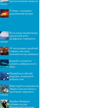
происхождение воды на
Земле
Учёные «потеряли»
здоровенный вулкан
Из-за шума корабельных
двигателей речь
дельфинов становится
проще
10 затонувших кораблей,
ставших местами
паломничества дайверов
Бахрейн готовится
удивить дайверов всего
мира
Первый российский
комплекс подводной
добычи газа
Известный исследователь
Энрик Сала рассказал о
проблемах мирового
океана
Джеймс Кэмерон
побывал на дне
Марианской впадины