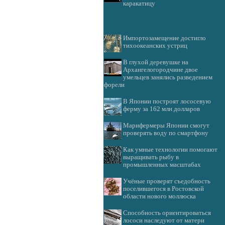
каракатицу
Импортозамещение достигло
тихоокеанских устриц
В глухой деревушке на
Архангелогородчине двое
умельцев занялись разведением
форели
В Японии построят лососевую
ферму за 162 млн долларов
Марифермеры Японии смогут
проверять воду по смартфону
Как умные технологии помогают
выращивать рыбу в
промышленных масштабах
Учёные проверят съедобность
поселившегося в Ростовской
области нового моллюска
Способность ориентироваться
лососи наследуют от матери