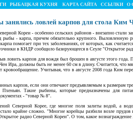
ГИ
РЫБАЦКАЯ КУХНЯ
КАРТА САЙТА
ССЫЛКИ
О 
 занялись ловлей карпов для стола Ким 
еверной Кореи - особенно сельских районов - внезапно стали з
д рыбы - карпа, причем обязательно крупного. Выловленную р
карпа помогает при тех заболеваниях, от которых, как считает
сточники в КНДР сообщило базирующееся в Сеуле "Открытое ра
в ловить карпов для вождя был брошен в августе этого года. П
 Чен Ира, должны быть не менее 60 см в длину. Считается, что м
т кровообращение. Учитывая, что в августе 2008 года Ким пере
анных карпов, если они отвечают предъявляемым к размерам тре
в Пхеньян. Такие рыбины, которые предназначены для пита
окументах - "товар № 8".
ений Северной Корее, где многие поля залиты водой, а вод
 стало крайне сложно. "Многие корейцы разбили возле прудов 
"Открытое радио Северной Кореи". О том, какое вознаграждение