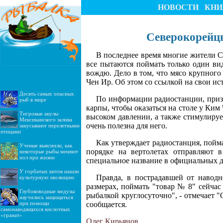
НОВОСТИ
КНИ
Северокорейцы
В последнее время многие жители С
все пытаются поймать только один ви
вождю. Дело в том, что мясо крупного 
Чен Ир. Об этом со ссылкой на свои и
Десять самых опасных
По информации радиостанции, призы
рыб в мире
карпы, чтобы оказаться на столе у Ким
Тигровые акулы
высоком давлении, а также стимулируе
Мексиканского залива
очень полезна для него.
закусывают перелетными
птицами
Как утверждает радиостанция, пойм
Ученые выяснили, как
порядке на вертолетах отправляют 
некоторые рыбы меняют
пол при жизни
специальное название в официальных д
У горбатых китов нашли
Правда, в пострадавшей от наводн
культурную эволюцию
размерах, поймать "товар № 8" сейчас
Глубоководные медузы
рыбалкой круглосуточно", - отмечает 
научились защищаться
при помощи
сообщается.
самонаводящихся кислотных
«гранат»
Олег Кирьянов