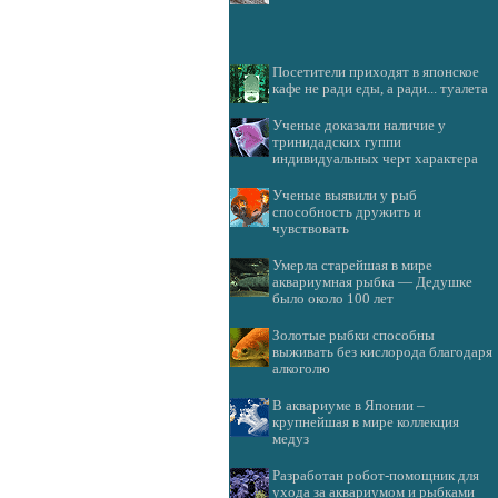
Посетители приходят в японское
кафе не ради еды, а ради... туалета
Ученые доказали наличие у
тринидадских гуппи
индивидуальных черт характера
Ученые выявили у рыб
способность дружить и
чувствовать
Умерла старейшая в мире
аквариумная рыбка — Дедушке
было около 100 лет
Золотые рыбки способны
выживать без кислорода благодаря
алкоголю
В аквариуме в Японии –
крупнейшая в мире коллекция
медуз
Разработан робот-помощник для
ухода за аквариумом и рыбками