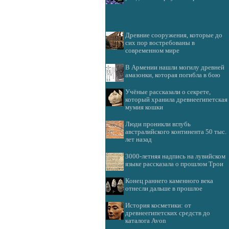
Древние сооружения, которые до
сих пор востребованы в
современном мире
В Армении нашли могилу древней
амазонки, которая погибла в бою
Учёные рассказали о секрете,
который хранила древнеегипетская
мумия кошки
Люди проникли вглубь
австралийского континента 50 тыс.
лет назад
3000-летняя надпись на лувийском
языке рассказала о прошлом Трои
Конец раннего каменного века
отнесли дальше в прошлое
История косметики: от
древнеегипетских средств до
каталога Avon