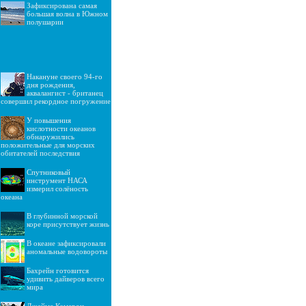
Зафиксирована самая
большая волна в Южном
полушарии
Накануне своего 94-го
дня рождения,
аквалангист - британец
совершил рекордное погружение
У повышения
кислотности океанов
обнаружились
положительные для морских
обитателей последствия
Спутниковый
инструмент НАСА
измерил солёность
океана
В глубинной морской
коре присутствует жизнь
В океане зафиксировали
аномальные водовороты
Бахрейн готовится
удивить дайверов всего
мира