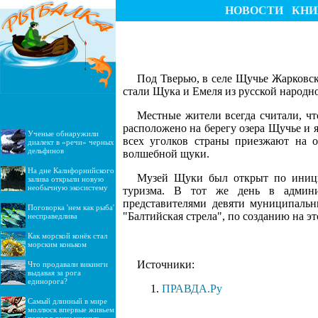
НОВОСТИ
КНИ
Под Тверью, в селе Щучье Жарковс
стали Щука и Емеля из русской народно
Местные жители всегда считали, чт
расположено на берегу озера Щучье и я
Ученые обнаружили
всех уголков страны приезжают на 
диалект в «речи» черных
дельфинов
волшебной щуки.
На дне Калифорнийского
Музей Щуки был открыт по иници
залива открыли новую
необычную экосистему
туризма. В тот же день в админис
представителями девяти муниципальн
Поговорка 'нем как рыба'
"Балтийская стрела", по созданию на э
несправедлива
Как морской конёк стал
морским коньком
Источники:
Что продавали викинги
выдавая за рога
единорога?
ПРАВДА.Ру
Самый длинный в мире
моллюск впервые живьем