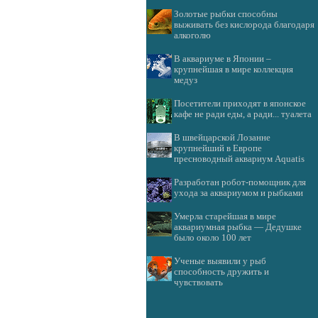
Золотые рыбки способны
выживать без кислорода благодаря
алкоголю
В аквариуме в Японии –
крупнейшая в мире коллекция
медуз
Посетители приходят в японское
кафе не ради еды, а ради... туалета
В швейцарской Лозанне
крупнейший в Европе
пресноводный аквариум Aquatis
Разработан робот-помощник для
ухода за аквариумом и рыбками
Умерла старейшая в мире
аквариумная рыбка — Дедушке
было около 100 лет
Ученые выявили у рыб
способность дружить и
чувствовать