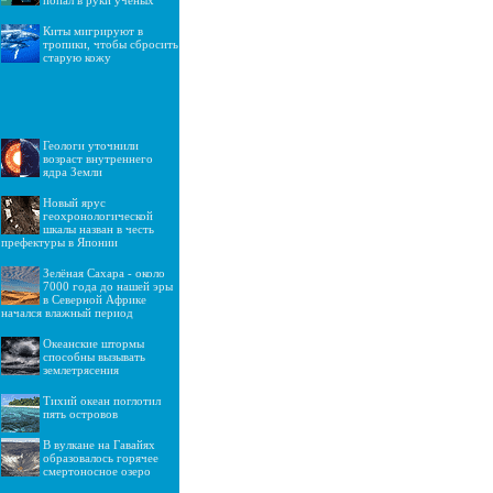
попал в руки ученых
Киты мигрируют в
тропики, чтобы сбросить
старую кожу
Геологи уточнили
возраст внутреннего
ядра Земли
Новый ярус
геохронологической
шкалы назван в честь
префектуры в Японии
Зелёная Сахара - около
7000 года до нашей эры
в Северной Африке
начался влажный период
Океанские штормы
способны вызывать
землетрясения
Тихий океан поглотил
пять островов
В вулкане на Гавайях
образовалось горячее
смертоносное озеро