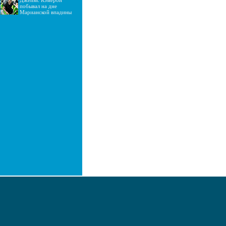
Джеймс Кэмерон
побывал на дне
Марианской впадины