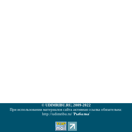
© UDIMRIBU.RU, 2009-2022
При использовании материалов сайта активная ссылка обязательна:
http://udimribu.ru/ '
Рыбалка
'