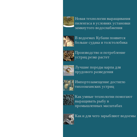
Новая технология выращивания
пиленгаса в условиях установки
замкнутого водоснабжения
В водоемах Кубани появится
больше судака и толстолобика
Производство и потребление
устриц резко растет
Лучшие породы карпа для
прудового разведения
Импортозамещение достигло
тихоокеанских устриц
Как умные технологии помогают
выращивать рыбу в
промышленных масштабах
Как и для чего зарыбляют водоемы