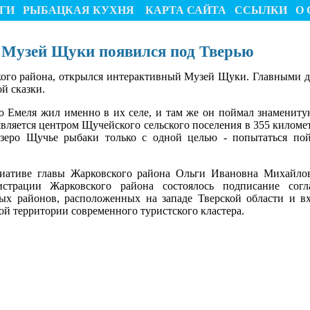
ГИ
РЫБАЦКАЯ КУХНЯ
КАРТА САЙТА
ССЫЛКИ
О 
Музей Щуки появился под Тверью
кого района, открылся интерактивный Музей Щуки. Главными 
й сказки.
о Емеля жил именно в их селе, и там же он поймал знамениту
вляется центром Щучейского сельского поселения в 355 километ
озеро Щучье рыбаки только с одной целью - попытаться по
ативе главы Жарковского района Ольги Ивановна Михайл
трации Жарковского района состоялось подписание согл
ых районов, расположенных на западе Тверской области и в
той территории современного туристского кластера.