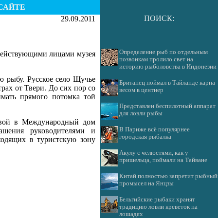
САЙТЕ
ПОИСК:
29.09.2011
Определение рыб по отдельным
действующими лицами музея
позвонкам пролило свет на
историю рыболовства в Индонезии
ю рыбу. Русское село Щучье
Британец поймал в Тайланде карпа
рах от Твери. До сих пор со
весом в центнер
ймать прямого потомка той
Представлен беспилотный аппарат
для ловли рыбы
овой в Международный дом
В Париже всё популярнее
ашения руководителями и
городская рыбалка
ходящих в туристскую зону
Акулу с челюстями, как у
пришельца, поймали на Тайване
Китай полностью запретит рыбный
промысел на Янцзы
Бельгийские рыбаки хранят
традицию ловли креветок на
лошадях