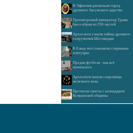
В Эфиопии раскопали город
древнего Аксумского царства
Трехметровый император Траян
был собран из 356 частей
Археологи узнали тайны древнего
сооружения Шотландии
В Ельце восстановили старинные
плитуары
Предки футбола - как всё
начиналось
Археологи нашли сокровища
железного века
Прочитан свиток с календарем
Кумранской общины