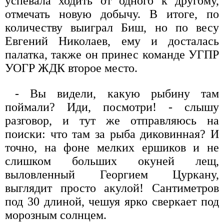
успевала ходить от одного к другому,
отмечать новую добычу. В итоге, по
количеству выиграл Биш, но по весу
Евгений Николаев, ему и досталась
палатка, также он принес команде УГПР
УОГР ЖДК второе место.
- Вы видели, какую рыбину там
поймали? Иди, посмотри! - слышу
разговор, и тут же отправляюсь на
поиски: что там за рыба диковинная? И
точно, на фоне мелких ершиков и не
слишком больших окуней лещ,
выловленный Георгием Цуркану,
выглядит просто акулой! Сантиметров
под 30 длиной, чешуя ярко сверкает под
морозным солнцем.