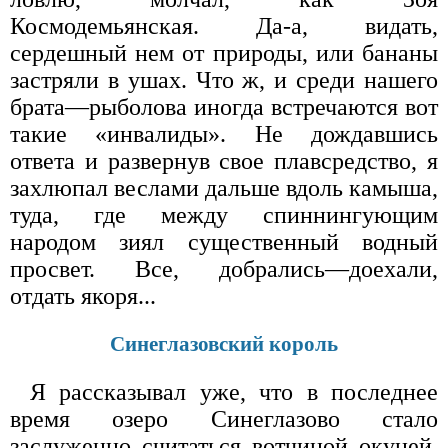
Космодемьянская. Да-а, видать,
сердешный нем от природы, или бананы
застряли в ушах. Что ж, и среди нашего
брата—рыболова иногда встречаются вот
такие «инвалиды». Не дождавшись
ответа и развернув свое плавсредство, я
захлюпал веслами дальше вдоль камыша,
туда, где между спиннингующим
народом зиял существенный водный
просвет. Все, добрались—доехали,
отдать якоря...
Синеглазовский король
Я рассказывал уже, что в последнее
время озеро Синеглазово стало
заслуженно считаться вотчиной окуней.