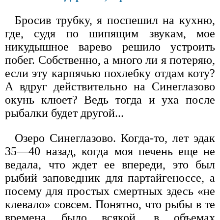
Бросив трубку, я поспешил на кухню,
где, судя по шипящим звукам, мое
никудышное варево решило устроить
побег. Собственно, а много ли я потеряю,
если эту карпячью похлебку отдам коту?
А вдруг действительно на Синеглазово
окунь клюет? Ведь тогда и уха после
рыбалки будет другой...
Озеро Синеглазово. Когда-то, лет эдак
35—40 назад, когда моя печень еще не
ведала, что ждет ее впереди, это был
рыбий заповедник для партайгеноссе, а
посему для простых смертных здесь «не
клевало» совсем. Понятно, что рыбы в те
времена было всякой, в объемах