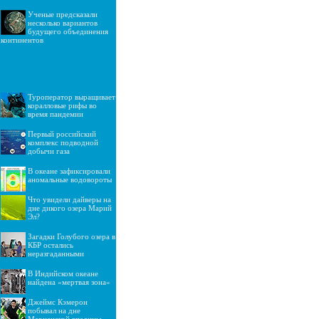
Ученые предсказали
несколько вариантов
будущего объединения
континентов
Туроператор выращивает
коралловые рифы во
время пандемии
Первый российский
комплекс подводной
добычи газа
В океане зафиксировали
аномальные водовороты
Что увидели дайверы на
дне дикого озера Марий
Эл?
Загадки Голубого озера в
КБР остались
неразгаданными
В Индийском океане
найдена «мертвая зона»
Джеймс Кэмерон
побывал на дне