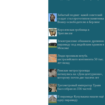
Забытый подвиг: какой советский
солдат стал прототипом памятника
Воину-освободителю в Берлине
Королевская гробница в
Притлвелле
Землетрясение обнажило древнюю
пирамиду под индейским храмом в
Мексике
Люди проникли вглубь
австралийского континента 50 тыс.
лет назад
Римские метростроевцы
наткнулись на «Дом центуриона»,
которому почти две тысячи лет
Трехметровый император Траян
был собран из 356 частей
В пирамиде Кукулькана нашли ещё
одну пирамиду