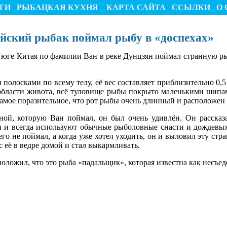
ГИ
РЫБАЦКАЯ КУХНЯ
КАРТА САЙТА
ССЫЛКИ
О 
йский рыбак поймал рыбу в «доспехах»
 юге Китая по фамилии Ван в реке Дунцзян поймал странную рыб
полосками по всему телу, её вес составляет приблизительно 0,5
 области живота, всё туловище рыбы покрыто маленькими шипам
мое поразительное, что рот рыбы очень длинный и расположен 
ной, которую Ван поймал, он был очень удивлён. Он рассказ
ян и всегда используют обычные рыболовные снасти и дождевых
его не поймал, а когда уже хотел уходить, он и выловил эту стр
с её в ведре домой и стал выкармливать.
ложил, что это рыба «падальщик», которая известна как несъед