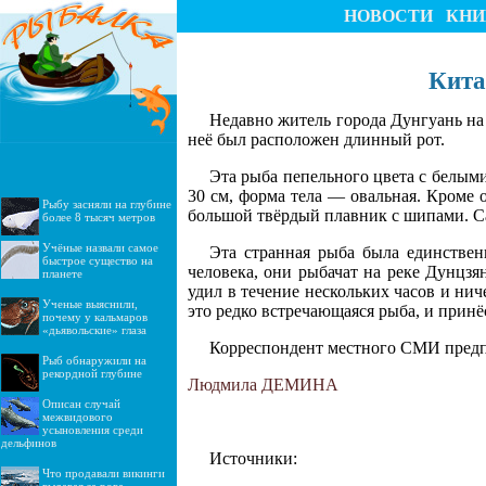
НОВОСТИ
КНИ
Кита
Недавно житель города Дунгуань на
неё был расположен длинный рот.
Эта рыба пепельного цвета с белыми 
30 см, форма тела — овальная. Кроме
Рыбу засняли на глубине
большой твёрдый плавник с шипами. Са
более 8 тысяч метров
Учёные назвали самое
Эта странная рыба была единствен
быстрое существо на
человека, они рыбачат на реке Дунцз
планете
удил в течение нескольких часов и нич
Ученые выяснили,
это редко встречающаяся рыба, и принё
почему у кальмаров
«дьявольские» глаза
Корреспондент местного СМИ предпо
Рыб обнаружили на
рекордной глубине
Людмила ДЕМИНА
Описан случай
межвидового
усыновления среди
дельфинов
Источники:
Что продавали викинги