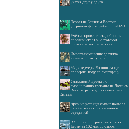
учатся друг у друга
Первая на Ближнем Востоке
устричная ферма работает в ОАЭ
Учёные проверят съедобность
поселившегося в Ростовской
области нового моллюска
Импортозамещение достигло
тихоокеанских устриц
Марифермеры Японии смогут
проверять воду по смартфону
Уникальный проект по
выращиванию трепанга на Дальнем
Востоке реализуется совместо с
Китаем
Древние устрицы были в полтора
раза больше своих нынешних
сородичей
В Японии построят лососевую
ферму за 162 млн долларов