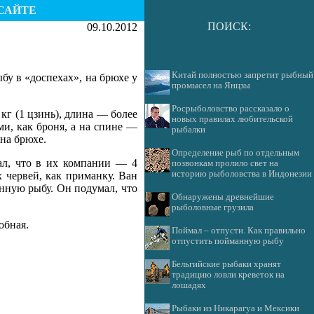
САЙТЕ
ПОИСК:
09.10.2012
Китай полностью запретит рыбный
у в «доспехах», на брюхе у
промысел на Янцзы
Росрыболовство рассказало о
 кг (1 цзинь), длина — более
новых правилах любительской
и, как броня, а на спине —
рыбалки
на брюхе.
Определение рыб по отдельным
ал, что в их компании — 4
позвонкам пролило свет на
историю рыболовства в Индонезии
 червей, как приманку. Ван
анную рыбу. Он подумал, что
Обнаружены древнейшие
рыболовные грузила
обная.
Поймал – отпусти. Как правильно
отпустить пойманную рыбу
Бельгийские рыбаки хранят
традицию ловли креветок на
лошадях
Рыбаки из Никарагуа и Мексики