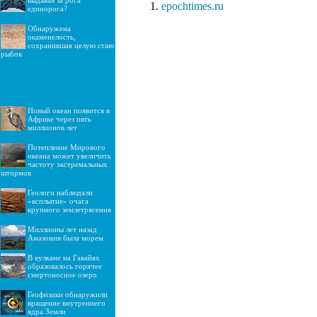
выдавая за рога
epochtimes.ru
единорога?
Обнаружена
окаменелость,
сохранившая целую стаю
рыбок
Новый океан появится в
Африке через пять
миллионов лет
Потепление Мирового
океана может увеличить
частоту экстремальных
штормов
Геологи наблюдали
«всплытие» очага
крупного землетрясения
Миллионы лет назад
Амазония была морем
В вулкане на Гавайях
образовалось горячее
смертоносное озеро
Геофизики обнаружили
вращение внутреннего
ядра Земли