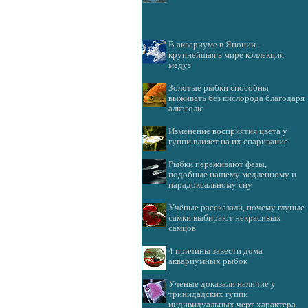
В аквариуме в Японии –
крупнейшая в мире коллекция
медуз
Золотые рыбки способны
выживать без кислорода благодаря
алкоголю
Изменение восприятия цвета у
гуппи влияет на их спаривание
Рыбки переживают фазы,
подобные нашему медленному и
парадоксальному сну
Учёные рассказали, почему глупые
самки выбирают некрасивых
самцов
4 причины завести дома
аквариумных рыбок
Ученые доказали наличие у
тринидадских гуппи
индивидуальных черт характера