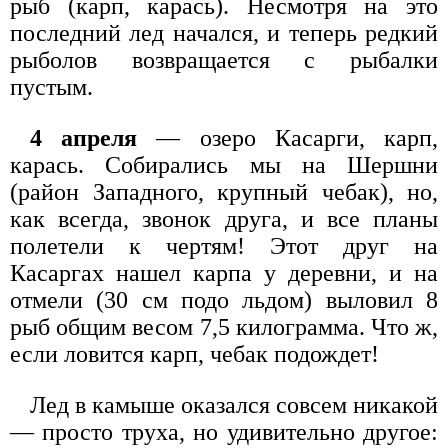
рыб (карп, карась). Несмотря на это
последний лед начался, и теперь редкий
рыболов возвращается с рыбалки
пустым.
4 апреля
— озеро Касарги, карп,
карась. Собирались мы на Шершни
(район Западного, крупный чебак), но,
как всегда, звонок друга, и все планы
полетели к чертям! Этот друг на
Касаргах нашел карпа у деревни, и на
отмели (30 см подо льдом) выловил 8
рыб общим весом 7,5 килограмма. Что ж,
если ловится карп, чебак подождет!
Лед в камыше оказался совсем никакой
— просто труха, но удивительно другое: