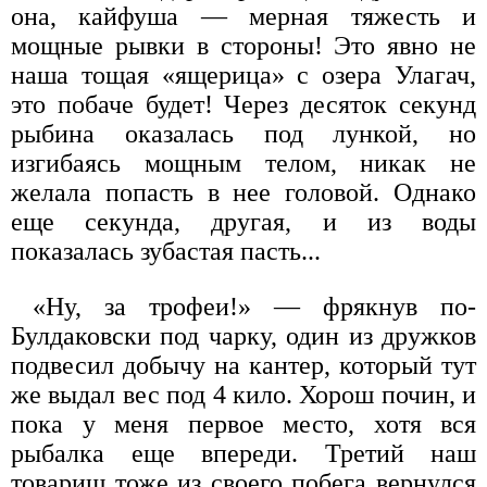
она, кайфуша — мерная тяжесть и
мощные рывки в стороны! Это явно не
наша тощая «ящерица» с озера Улагач,
это побаче будет! Через десяток секунд
рыбина оказалась под лункой, но
изгибаясь мощным телом, никак не
желала попасть в нее головой. Однако
еще секунда, другая, и из воды
показалась зубастая пасть...
«Ну, за трофеи!» — фрякнув по-
Булдаковски под чарку, один из дружков
подвесил добычу на кантер, который тут
же выдал вес под 4 кило. Хорош почин, и
пока у меня первое место, хотя вся
рыбалка еще впереди. Третий наш
товарищ тоже из своего побега вернулся