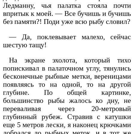
Ледманну, чья палатка стояла почти
впритык к моей. — Все бучишь и бучишь
без памяти?! Поди уже всю рыбу словил?
— Да, поклевывает малехо, сейчас
шестую тащу!
На экране эхолота, который тихо
попискивал в палаточном углу, тянулись
бесконечные рыбные метки, вереницами
появляясь то на одной, то на другой
глубине. По общей картинке,
большинство рыбы жалось ко дну, не
переваливая через 20-метровый
глубинный рубеж. Стравив с катушки
еще 5 метров лески, я наконец крючками
добрался до рыбных меток, и в тот же