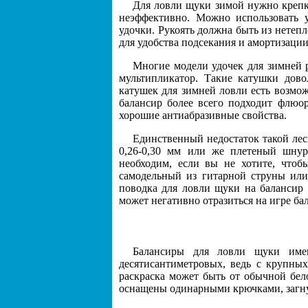
Для ловли щуки зимой нужно крепк
неэффективно. Можно использовать
удочки. Рукоять должна быть из нетепло
для удобства подсекания и амортизац
Многие модели удочек для зимней 
мультипликатор. Такие катушки дов
катушек для зимней ловли есть возмо
балансир более всего подходит флюор
хорошие антиабразивные свойства.
Единственный недостаток такой ле
0,26-0,30 мм или же плетеный шнур
необходим, если вы не хотите, чтоб
самодельный из гитарной струны ил
поводка для ловли щуки на балансир 
может негативно отразиться на игре ба
Балансиры для ловли щуки име
десятисантиметровых, ведь с крупны
раскраска может быть от обычной бел
оснащены одинарными крючками, загну