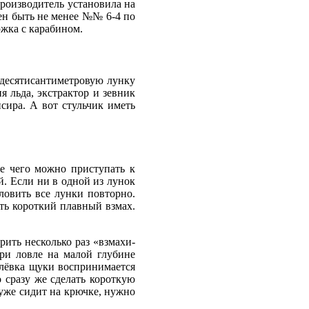
роизводитель установила на
жен быть не менее №№ 6-4 по
жка с карабином.
 десятисантиметровую лунку
я льда, экстрактор и зевник
сира. А вот стульчик иметь
ле чего можно приступать к
й. Если ни в одной из лунок
ловить все лунки повторно.
ть короткий плавный взмах.
рить несколько раз «взмахи-
При ловле на малой глубине
оклёвка щуки воспринимается
 сразу же сделать короткую
уже сидит на крючке, нужно