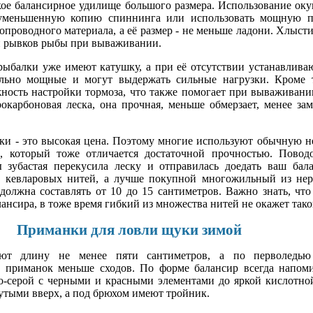
ое балансирное удилище большого размера. Использование оку
 уменьшенную копию спиннинга или использовать мощную п
проводного материала, а её размер - не меньше ладони. Хлыстик
ии рывков рыбы при вываживании.
рыбалки уже имеют катушку, а при её отсутствии устанавлив
ольно мощные и могут выдержать сильные нагрузки. Кроме 
жность настройки тормоза, что также помогает при вываживан
окарбоновая леска, она прочная, меньше обмерзает, менее зам
ски - это высокая цена. Поэтому многие используют обычную 
, который тоже отличается достаточной прочностью. Повод
ы зубастая перекусила леску и отправилась доедать ваш бал
и кевларовых нитей, а лучше покупной многожильный из не
должна составлять от 10 до 15 сантиметров. Важно знать, ч
лансира, в тоже время гибкий из множества нитей не окажет тако
Приманки для ловли щуки зимой
ют длину не менее пяти сантиметров, а по перволедь
х приманок меньше сходов. По форме балансир всегда напоми
о-серой с черными и красными элементами до яркой кислотно
тыми вверх, а под брюхом имеют тройник.