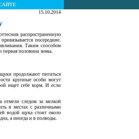
САЙТЕ
15.10.2014
у
 оттеснив распространенную
 привязывается посередине.
лавливания. Таким способом
 и первая половина зимы.
 щуки продолжают питаться
ности крупные особи могут
рой ищет себе корм. И если
а отмели следом за мелкой
ить в местах с различными
чей водой щука стоит около
дна, а иногда и в полводы.