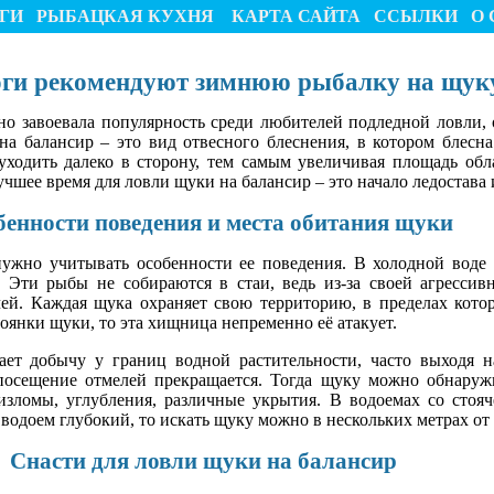
ГИ
РЫБАЦКАЯ КУХНЯ
КАРТА САЙТА
ССЫЛКИ
О 
ги рекомендуют зимнюю рыбалку на щук
но завоевала популярность среди любителей подледной ловли,
 балансир – это вид отвесного блеснения, в котором блесна
уходить далеко в сторону, тем самым увеличивая площадь об
учшее время для ловли щуки на балансир – это начало ледостава
бенности поведения и места обитания щуки
ужно учитывать особенности ее поведения. В холодной воде
 Эти рыбы не собираются в стаи, ведь из-за своей агрессив
ей. Каждая щука охраняет свою территорию, в пределах кото
тоянки щуки, то эта хищница непременно её атакует.
ет добычу у границ водной растительности, часто выходя н
осещение отмелей прекращается. Тогда щуку можно обнаруж
изломы, углубления, различные укрытия. В водоемах со стоя
 водоем глубокий, то искать щуку можно в нескольких метрах от 
Снасти для ловли щуки на балансир