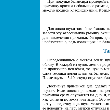
При покупке балансира проверяйте,
приманку крючки небольшого размера, 
международной классификации. Крепле
Для ловли щуки зимой необходим ле
завести эту агрессивную рыбину очень
для извлечения приманки, багорик дл
необязательно, ведь ловля щуки на бала
Та
Определившись с местом ловли щук
облову. В каждой из лунок делают до д
не произошло поклёвки, то нужно мен
Сама техника ловли щуки на балансир
После паузы в 5-10 секунд опустить бал
Достигнув приманкой дна, сделать п
паузы». Если ловля происходит на ре
приманка сразу опускается на дно, и,
как сильная потяжка или зацеп. Это м
резкую подсечку, ведь щука может вып
её поводить, на пару метров отпуская и