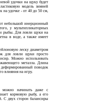
невой удочки на щуку будет
ластиковую модель зимней
 на удочке - от 40 до 50 см,
ают небольшой инерционный
того, у мультипликаторных
ии рыбы. Для ловли щуки на
етна в воде, а также имеет
нейлоновую леску диаметром
ок для ловли щуки просто
ансир. Можно использовать
ржавеющего металла. Длина
то деформированный поводок
го влияния на игру.
ю можно начинать даже с
нает кормовую рыбу, а его
й. С двух сторон балансиры