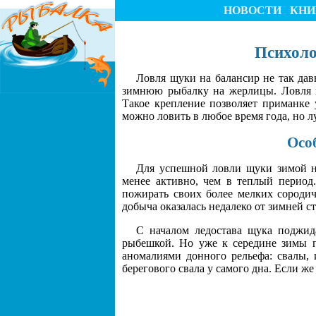
НОВОСТИ
КНИ
Психоло
Ловля щуки на балансир не так дав
зимнюю рыбалку на жерлицы. Ловля на
Такое крепление позволяет приманке 
можно ловить в любое время года, но л
Осо
Для успешной ловли щуки зимой н
менее активно, чем в теплый период.
пожирать своих более мелких сородич
добыча оказалась недалеко от зимней с
С началом ледостава щука поджида
рыбешкой. Но уже к середине зимы п
аномалиями донного рельефа: свалы, 
берегового свала у самого дна. Если же