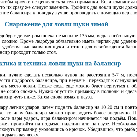
 чтобы крючки не цеплялись за тело приманки. Если компания-п
то их сразу же следует заменить. Тройник для ловли щуки дол
ние балансира к поводку лучше производить с помощью вертлю
Снаряжение для ловли щуки зимой
добур с диаметром шнека не меньше 135 мм, ведь в небольшую
 сложно. Кроме ледобура обязательно иметь черпак для удалени
я удобства вываживания щуки и отцеп для освобождения балан
нсир проходит только стоя.
ктика и техника ловли щуки на балансир
и, нужно сделать несколько лунок на расстоянии 5-7 м, пос
есяти подбросов балансира, при неудаче - переходят к следующе
ять место ловли. Позже сюда еще можно будет вернуться и об
 не особо сложна. Нужно опустить приманку в полводы и сдела
ансир чуть ниже. Затем снова взмах и пауза.
ару легких ударов, затем поднять балансир на 10-20 см и повто
ке, то игру балансира можно производить более энергично. 
 после пары ударов, игра балансиром начинается на подъём. П
ожет произойти на подъеме, падении или на паузе. Необходимо
люнуть приманку, уколовшись о крючок. Убедившись, что рыба 
 подматывая леску.