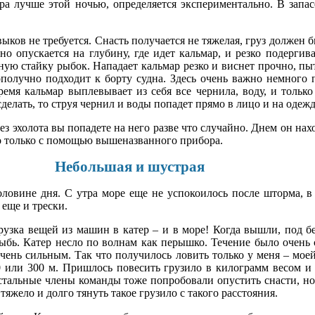
ра лучше этой ночью, определяется экспериментально. В запас
ыков не требуется. Снасть получается не тяжелая, груз должен б
вно опускается на глубину, где идет кальмар, и резко подерг
ную стайку рыбок. Нападает кальмар резко и виснет прочно, пыта
ополучно подходит к борту судна. Здесь очень важно немного 
емя кальмар выплевывает из себя все чернила, воду, и только
сделать, то струя чернил и воды попадет прямо в лицо и на одеж
з эхолота вы попадете на него разве что случайно. Днем он нах
но только с помощью вышеназванного прибора.
Небольшая и шустрая
овине дня. С утра море еще не успокоилось после шторма, в 
 еще и трески.
узка вещей из машин в катер – и в море! Когда вышли, под бе
зыбь. Катер несло по волнам как перышко. Течение было очень
чень сильным. Так что получилось ловить только у меня – мое
00 или 300 м. Пришлось повесить грузило в килограмм весом и
Остальные члены команды тоже попробовали опустить снасти, но
 тяжело и долго тянуть такое грузило с такого расстояния.