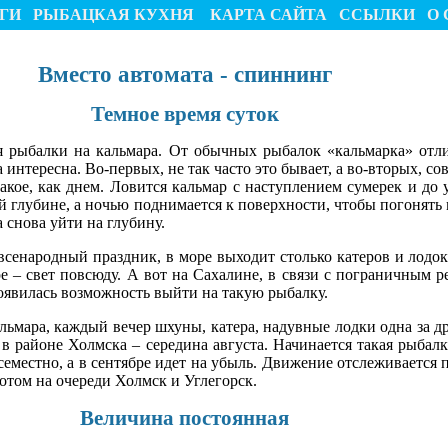
ГИ
РЫБАЦКАЯ КУХНЯ
КАРТА САЙТА
ССЫЛКИ
О 
Вместо автомата - спиннинг
Темное время суток
 рыбалки на кальмара. От обычных рыбалок «кальмарка» отлич
 интересна. Во-первых, не так часто это бывает, а во-вторых, 
акое, как днем. Ловится кальмар с наступлением сумерек и до 
й глубине, а ночью поднимается к поверхности, чтобы погонять
 снова уйти на глубину.
сенародный праздник, в море выходит столько катеров и лодок,
оре – свет повсюду. А вот на Сахалине, в связи с пограничным 
 появилась возможность выйти на такую рыбалку.
льмара, каждый вечер шхуны, катера, надувные лодки одна за др
 в районе Холмска – середина августа. Начинается такая рыбал
семестно, а в сентябре идет на убыль. Движение отслеживается
отом на очереди Холмск и Углегорск.
Величина постоянная