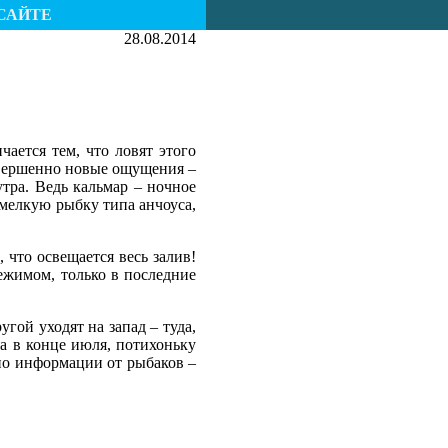
САЙТЕ
28.08.2014
ается тем, что ловят этого
совершенно новые ощущения –
утра. Ведь кальмар – ночное
 мелкую рыбку типа анчоуса,
 что освещается весь залив!
режимом, только в последние
угой уходят на запад – туда,
ка в конце июля, потихоньку
 по информации от рыбаков –