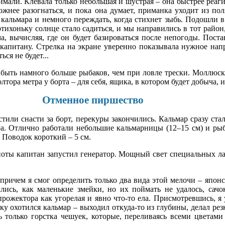
ймали. Клевала только небольшая и шустрая – она быстрее реа
жнее разогнаться, и пока она думает, приманка уходит из пол
 кальмара и немного переждать, когда стихнет зыбь. Подошли в 
отихоньку солнце стало садиться, и мы направились в тот райо
а, вычисляя, где он будет базироваться после непогоды. Поста
 капитану. Стрелка на экране уверенно показывала нужное нап
ся не будет...
быть намного больше рыбаков, чем при ловле трески. Моллюск 
тора метра у борта – для себя, ящика, в котором будет добыча, и
Отменное пиршество
тили снасти за борт, перекуры закончились. Кальмар сразу стал
ра. Отлично работали небольшие кальмарницы (12–15 см) и ры
 Поводок короткий – 5 см.
ноты капитан запустил генератор. Мощный свет специальных ла
причем я смог определить только два вида этой мелочи – япон
лись, как маленькие змейки, но их поймать не удалось, сач
прожектора как угорелая и явно что-то ела. Присмотревшись, я
ку охотился кальмар – выходил откуда-то из глубины, делал резк
ь только горстка чешуек, которые, переливаясь всеми цветами