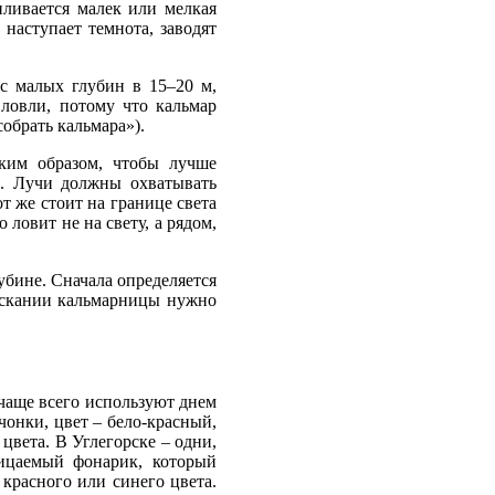
пливается малек или мелкая
 наступает темнота, заводят
 с малых глубин в 15–20 м,
ловли, потому что кальмар
обрать кальмара»).
ким образом, чтобы лучше
а. Лучи должны охватывать
т же стоит на границе света
 ловит не на свету, а рядом,
убине. Сначала определяется
пускании кальмарницы нужно
чаще всего используют днем
чонки, цвет – бело-красный,
 цвета. В Углегорске – одни,
ицаемый фонарик, который
 красного или синего цвета.