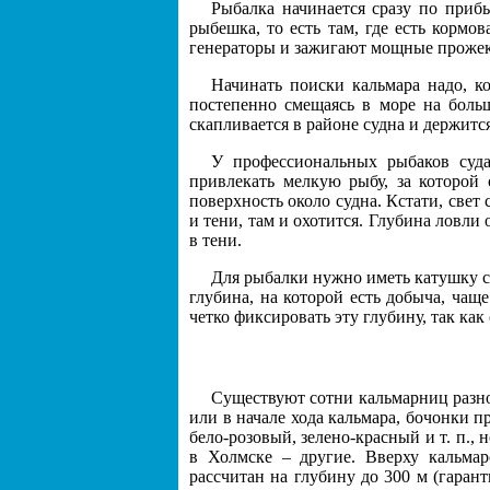
Рыбалка начинается сразу по приб
рыбешка, то есть там, где есть кормов
генераторы и зажигают мощные прожект
Начинать поиски кальмара надо, к
постепенно смещаясь в море на больш
скапливается в районе судна и держитс
У профессиональных рыбаков суд
привлекать мелкую рыбу, за которой
поверхность около судна. Кстати, свет
и тени, там и охотится. Глубина ловли 
в тени.
Для рыбалки нужно иметь катушку со
глубина, на которой есть добыча, ча
четко фиксировать эту глубину, так ка
Существуют сотни кальмарниц разно
или в начале хода кальмара, бочонки п
бело-розовый, зелено-красный и т. п., 
в Холмске – другие. Вверху кальма
рассчитан на глубину до 300 м (гарант