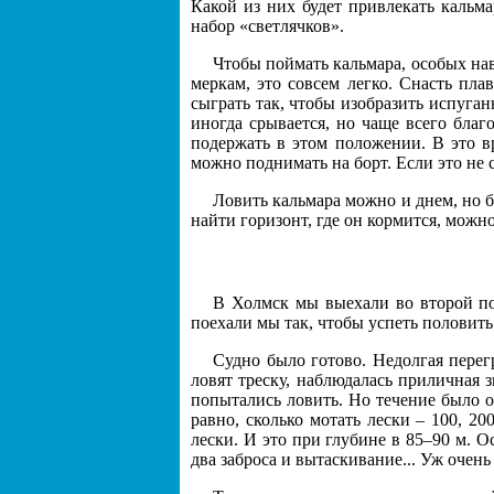
Какой из них будет привлекать кальма
набор «светлячков».
Чтобы поймать кальмара, особых нав
меркам, это совсем легко. Снасть пла
сыграть так, чтобы изобразить испуган
иногда срывается, но чаще всего благ
подержать в этом положении. В это вр
можно поднимать на борт. Если это не 
Ловить кальмара можно и днем, но бе
найти горизонт, где он кормится, мож
В Холмск мы выехали во второй пол
поехали мы так, чтобы успеть половить
Судно было готово. Недолгая перегр
ловят треску, наблюдалась приличная 
попытались ловить. Но течение было о
равно, сколько мотать лески – 100, 2
лески. И это при глубине в 85–90 м. 
два заброса и вытаскивание... Уж очень