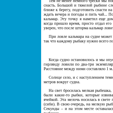
Тем не менее немного трески мы по
снасть. Большой и тяжелой рыбине сло
ближе к берегу, подготовить снасти на
ждать вечера и погоды и пить чай... П
кальмар. Эту точку я наметил еще дом
когда пришло время, просто отдал его
уверен, что после шторма кальмар ловить
При ловле кальмара на судне может 
так что каждому рыбаку нужно всего пол
Когда судно остановилось и мы опус
гирлянду ловили по два-три экземпля
Расстояние между ними составляло 1 м.
Солнце село, и с наступлением тем
метров вокруг судна.
На свет бросилась мелкая рыбешка, 
были какие-то рыбки, которые извива
ячейкой. Эта мелочь носилась в свете 
(сиби). В свою очередь, на мелкую рыб
Секунды – и на этом месте оставалас