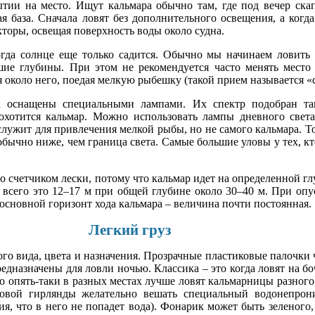
ытии на место. Ищут кальмара обычно там, где под вечер ска
ая база. Сначала ловят без дополнительного освещения, а когда
оры, освещая поверхность воды около судна.
огда солнце еще только садится. Обычно мы начинаем ловить
ие глубины. При этом не рекомендуется часто менять место 
я около него, поедая мелкую рыбешку (такой прием называется «с
а оснащены специальными лампами. Их спектр подобран та
 охотится кальмар. Можно использовать лампы дневного свет
 служит для привлечения мелкой рыбы, но не самого кальмара. То
обычно ниже, чем граница света. Самые большие уловы у тех, кто
 счетчиком лески, потому что кальмар идет на определенной гл
ще всего это 12–17 м при общей глубине около 30–40 м. При о
к основной горизонт хода кальмара – величина почти постоянная.
Легкий груз
го вида, цвета и назначения. Прозрачные пластиковые палочки 
редназначены для ловли ночью. Классика – это когда ловят на бо
но опять-таки в разных местах лучше ловят кальмарницы разного
ровой гирлянды желательно вешать специальный водонепрон
ия, что в него не попадет вода). Фонарик может быть зеленого,