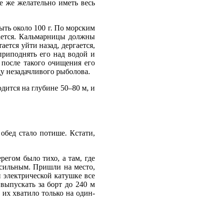
е же желательно иметь весь
ыть около 100 г. По морским
ивается. Кальмарницы должны
ется уйти назад, дергается,
приподнять его над водой и
 после такого очищения его
ду незадачливого рыболова.
одится на глубине 50–80 м, и
обед стало потише. Кстати,
регом было тихо, а там, где
 сильным. Пришли на место,
й электрической катушке все
 выпускать за борт до 240 м
 их хватило только на один-