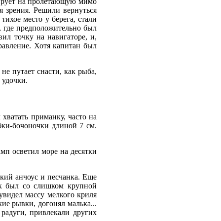
гирует на пролетающую мимо
я зрения. Решили вернуться
тихое место у берега, стали
н, где предположительно был
вил точку на навигаторе, и,
равление. Хотя капитан был
не путает снасти, как рыба,
 удочки.
 хватать приманку, часто на
бки-бочоночки длиной 7 см.
мп осветил море на десятки
ский анчоус и песчанка. Еще
ок был со слишком крупной
 увидел массу мелкого криля
ие рывки, догонял малька...
 радуги, привлекали других