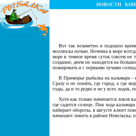
НОВОСТИ
КНИ
Вот так незаметно и подошло время
моллюска ночью. Ночевка в море всегда
море в темное время суток совсем не т
создание, днем он находится на большо
пожировать и с первыми лучами солнца
В Приморье рыбалка на кальмара – в
Сразу и не понять, где город, а где м
годы, да и то редко и не у всех лодок,
Хотя как только начинается ловля ка
где садится солнце. Пик хода кальмара
набирает обороты, в августе клюет пов
начинают ловить в районе Невельска, п