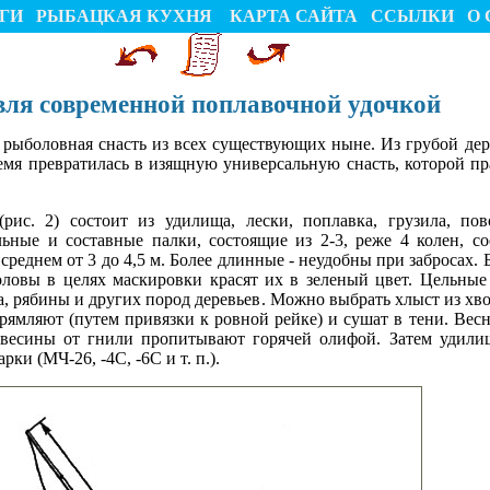
ГИ
РЫБАЦКАЯ КУХНЯ
КАРТА САЙТА
ССЫЛКИ
О 
вля современной поплавочной удочкой
 рыболовная снасть из всех существующих ныне. Из грубой дер
емя превратилась в изящную универсальную снасть, которой пр
(рис. 2) состоит из удилища, лески, поплавка, грузила, п
ьные и составные палки, состоящие из 2-3, реже 4 колен, с
среднем от 3 до 4,5 м. Более длинные - неудобны при забросах
оловы в целях маскировки красят их в зеленый цвет. Цельны
 рябины и других пород деревьев. Можно выбрать хлыст из хво
ыпрямляют (путем привязки к ровной рейке) и сушат в тени. В
евесины от гнили пропитывают горячей олифой. Затем удил
и (МЧ-26, -4С, -6С и т. п.).