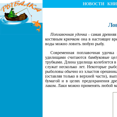
НОВОСТИ
КНИ
Ло
Поплавочная удочка
- самая древняя
костяным крючком она в настоящее вр
воды можно ловить любую рыбу.
Современная поплавочная удочка 
удилищами считаются бамбуковые цел
трубками. Длина удилища колеблется в 
служат несколько лет. Некоторые рыб
рыболовы обычно из хлыстов орешника,
(оставляя только в верхней части), в
бумагой и в целях предохранения др
лаком. Лаки можно применять любой марк