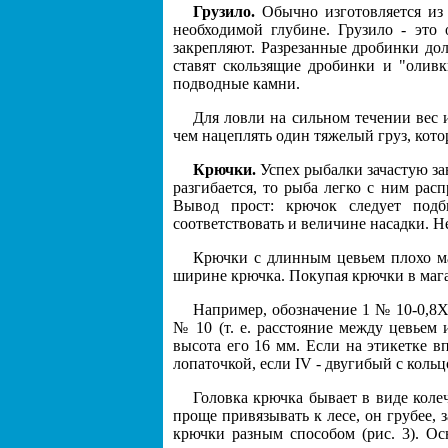
Грузило.
Обычно изготовляется из 
необходимой глубине. Грузило - это
закрепляют. Разрезанные дробинки до
ставят скользящие дробинки и "оливк
подводные камни.
Для ловли на сильном течении вес 
чем нацеплять один тяжелый груз, кото
Крючки.
Успех рыбалки зачастую за
разгибается, то рыба легко с ним рас
Вывод прост: крючок следует подб
соответствовать и величине насадки. Н
Крючки с длинным цевьем плохо ма
ширине крючка. Покупая крючки в мага
Например, обозначение 1 № 10-0,8X
№ 10 (т. е. расстояние между цевьем 
высота его 16 мм. Если на этикетке вп
лопаточкой, если IV - двугибый с кольц
Головка крючка бывает в виде кол
проще привязывать к лесе, он грубее,
крючки разным способом (рис. 3). Ос