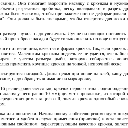
свинца. Оно помогает забросить насадку с крючком в нужное
 обычно разрезанная дробинка; леску вкладывают в разрез, 
лжны быть мягкими, чтобы при зажиме они не деформировали 
и". Они должны быть твердыми, чтобы отверстия для лески н
и размер грузила надо увеличить. Лучше на поводок поставить 
рый при забросе насадки будет сильно шлепать по воде и отпугив
висит от величины, качества и формы крючка. Так, если крючок 
правится. Маленьким крючком подсечь ее не удается, очень бол
ирать с учетом размера рыбы, которую собираетесь лови
ельзя применять крупные крючки на тонкой, непрочной леске.
скируются насадкой. Длина цевья при ловле на хлеб, кашу д
зине, надо обращать внимание на маркировку.
16 расшифровывается так; крючок первого тина - одноподдевн
и жалом у него равно 10 мм); диаметр проволоки, из которой 
ереди стоит римская цифра II, значит крючок одногибый с коле
ом.
ечка или лопаточки. Начинающему любителю рекомендуем покуп
 заметнее и удобен в случае применения (привязки) к металлич
новным свойством, характеризующим качество крючка, являет