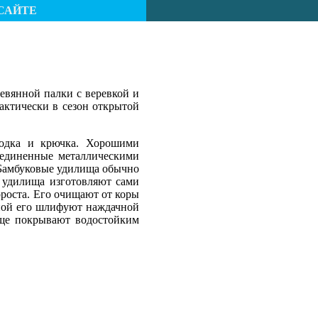
САЙТЕ
евянной палки с веревкой и
актически в сезон открытой
оводка и крючка. Хорошими
оединенные металлическими
. Бамбуковые удилища обычно
е удилища изготовляют сами
роста. Его очищают от коры
есной его шлифуют наждачной
ище покрывают водостойким