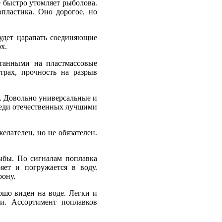
 быстро утомляет рыболова.
опластика. Оно дорогое, но
будет царапать соединяющие
х.
танными на пластмассовые
трах, прочность на разрыв
е. Довольно универсальные и
Среди отечественных лучшими
елателен, но не обязателен.
ыбы. По сигналам поплавка
яет и погружается в воду.
рону.
ошо виден на воде. Легки и
и. Ассортимент поплавков