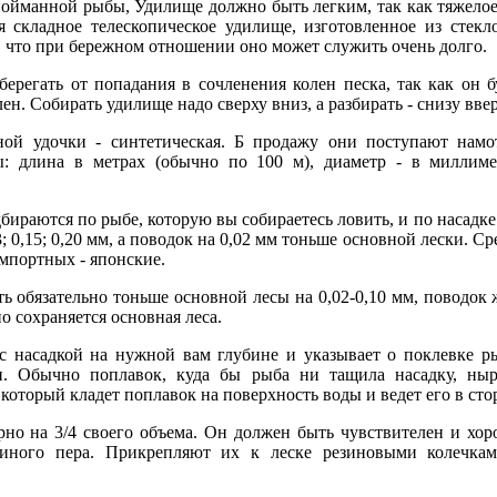
пойманной рыбы, Удилище должно быть легким, так как тяжелое
 складное телескопическое удилище, изготовленное из стекл
, что при бережном отношении оно может служить очень долго.
берегать от попадания в сочленения колен песка, так как он 
. Собирать удилище надо сверху вниз, а разбирать - снизу ввер
ой удочки - синтетическая. Б продажу они поступают намо
ы: длина в метрах (обычно по 100 м), диаметр - в миллиме
бираются по рыбе, которую вы собираетесь ловить, и по насадк
3; 0,15; 0,20 мм, а поводок на 0,02 мм тоньше основной лески. 
импортных - японские.
 обязательно тоньше основной лесы на 0,02-0,10 мм, поводок ж
о сохраняется основная леса.
 насадкой на нужной вам глубине и указывает о поклевке р
и. Обычно поплавок, куда бы рыба ни тащила насадку, ныр
который кладет поплавок на поверхность воды и ведет его в сто
но на 3/4 своего объема. Он должен быть чувствителен и хор
иного пера. Прикрепляют их к леске резиновыми колечкам