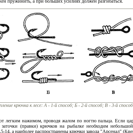
жен пружинить, а при больших усилиях должен разгибаться.
пление крючка к лесе: А - 1-й способ; Б - 2-й способ; В - 3-й способ
т легким нажимом, проводя жалом по ногтю пальца. Если цар
я заточки (правки) крючков на рыбалке необходим небольшой
-14, а наиболее распространены крючки завода "Арсенал" (Киев