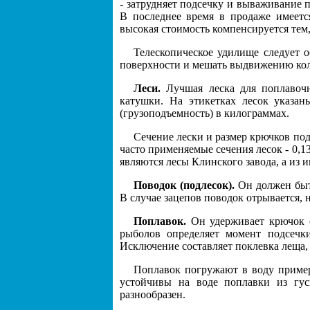
- затрудняет подсечку и вываживание 
В последнее время в продаже имеется
высокая стоимость компенсируется тем
Телескопическое удилище следует о
поверхности и мешать выдвижению колен
Леси.
Лучшая леска для поплавочн
катушки. На этикетках лесок указан
(грузоподъемность) в килограммах.
Сечение лески и размер крючков под
часто применяемые сечения лесок - 0,1
являются лесы Клинского завода, а из 
Поводок (подлесок).
Он должен быть
В случае зацепов поводок отрывается, н
Поплавок.
Он удерживает крючок с
рыболов определяет момент подсечк
Исключение составляет поклевка леща, 
Поплавок погружают в воду пример
устойчивы на воде поплавки из гус
разнообразен.