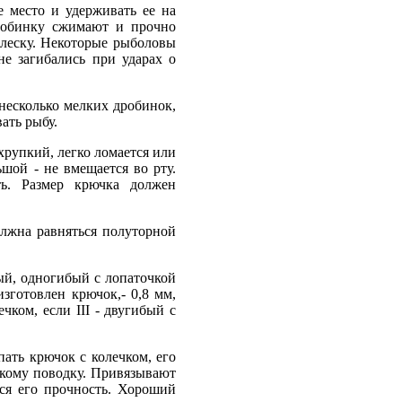
 место и удерживать ее на
дробинку сжимают и прочно
леску. Некоторые рыболовы
е загибались при ударах о
несколько мелких дробинок,
ать рыбу.
хрупкий, легко ломается или
ьшой - не вмещается во рту.
ть. Размер крючка должен
олжна равняться полуторной
ый, одногибый с лопаточкой
изготовлен крючок,- 0,8 мм,
чком, если III - двугибый с
ать крючок с колечком, его
ескому поводку. Привязывают
ся его прочность. Хороший