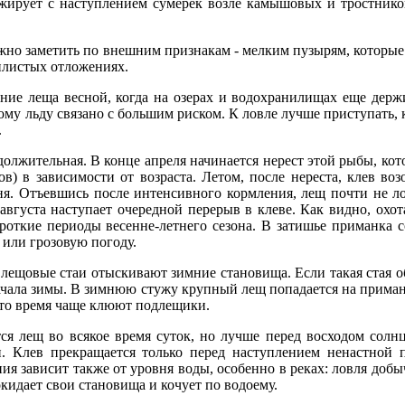
 жирует с наступлением сумерек возле камышовых и тростнико
ожно заметить по внешним признакам - мелким пузырям, которы
илистых отложениях.
ие леща весной, когда на озерах и водохранилищах еще держи
у льду связано с большим риском. К ловле лучше приступать, ко
.
должительная. В конце апреля начинается нерест этой рыбы, ко
ов) в зависимости от возраста. Летом, после нереста, клев во
я. Отъевшись после интенсивного кормления, лещ почти не л
 августа наступает очередной перерыв в клеве. Как видно, охо
откие периоды весенне-летнего сезона. В затишье приманка с
или грозовую погоду.
 лещовые стаи отыскивают зимние становища. Если такая стая 
ачала зимы. В зимнюю стужу крупный лещ попадается на приман
это время чаще клюют подлещики.
я лещ во всякое время суток, но лучше перед восходом солнц
. Клев прекращается только перед наступлением ненастной п
ия зависит также от уровня воды, особенно в реках: ловля добы
окидает свои становища и кочует по водоему.