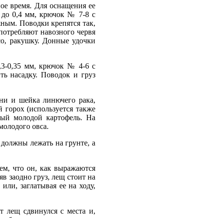
ое время. Для оснащения ее
 до 0,4 мм, крючок № 7-8 с
ным. Поводки крепятся так,
потребляют навозного червя
ясо, ракушку. Донные удочки
,3-0,35 мм, крючок № 4-6 с
ть насадку. Поводок и груз
ни и шейка линючего рака,
 горох (используется также
ный молодой картофель. На
молодого овса.
 должны лежать на грунте, а
ем, что он, как выражаются
яв заодно груз, лещ стоит на
или, заглатывая ее на ходу,
т лещ сдвинулся с места и,