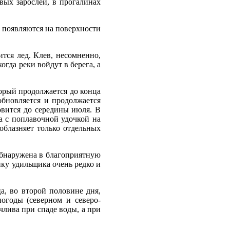
вых зарослей, в прогалинах
е появляются на поверхности
тся лед. Клев, несомненно,
гда реки войдут в берега, а
торый продолжается до конца
зобновляется и продолжается
овится до середины июля. В
та с поплавочной удочкой на
облазняет только отдельных
обнаружена в благоприятную
ку удильщика очень редко и
а, во второй половине дня,
огоды (северном и северо-
члива при спаде воды, а при