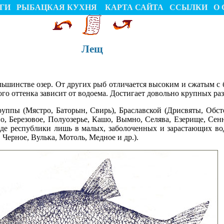
ГИ
РЫБАЦКАЯ КУХНЯ
КАРТА САЙТА
ССЫЛКИ
О 
Лещ
ьшинстве озер. От других рыб отличается высоким и сжатым с 
го оттенка зависит от водоема. Достигает довольно крупных разм
уппы (Мястро, Баторын, Свирь), Браславской (Дрисвяты, Обст
, Березовое, Полуозерье, Кашо, Вымно, Селява, Езерище, Сенно
паде республики лишь в малых, заболоченных и зарастающих во
 Черное, Вулька, Мотоль, Медное и др.).