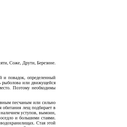
яти, Соже, Друти, Березине.
ей и повадок, определенный
ень рыболова или движущейся
место. Поэтому необходимы
ровным песчаным или сильно
я обитания лещ подбирает в
, наличием уступов, вымоин,
 оседло и большими стаями.
 водохранилищах. Стая этой