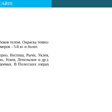
САЙТЕ
боков телом. Окраска темно-
еров - 5-8 кг и более.
ерно, Неспиш, Рычи, Уклея,
, Усвея, Лепельское и др.).
доемах. В Полесских озерах