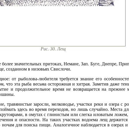
Рис. 30. Лещ
е более значительных притоках, Немане, Зап. Буге, Днепре, Прип
е, созданном в низовьях Свислочи.
дное: от рыболова-любителя требуется знание его особенност
том, что эта рыба весьма осторожная и хитрая. Заметив даже т
рытие и продолжительное время не возвращается на прежнее 
тишины.
е, травянистые заросли, мелководье, участки реки и озера с 
оймать здесь во время переходов, но лишь случайно. Места дл
 крутоярами, в омутах с глинистым или слегка иловатым ложем
течения и опасности. На таких участках водоема лещ держится
ночам для поиска пищи. Аналогичное наблюдается в озерах и