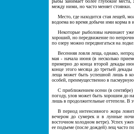
рыбы занимает более глубокие места,
между ними, но часто меняет стоянки.
Место, где находится стая лещей, м
водоема во время добычи ими корма в 
Некоторые рыболовы начинают ужен
хороший, но передвижение по непрочном
по озеру можно передвигаться на лодке
Весенняя ловля леща, однако, непро
мая - начала июня (в несколько прием
примерно до конца второй декады июн
конце этого месяца до третьей декады
леща может быть успешной лишь в кор
особей, преимущественно в пасмурную 
С приближением осени (в сентябре)
погоду, улов может быть хорошим до н
лишь в продолжительные оттепели. В 
В период интенсивного жора ловитс
вечером до сумерек и в лунные ночи
восточном холодном ветре). Успех ужен
ее подъеме (после дождей) лещ часто п