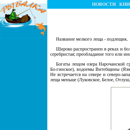
НОВОСТИ
КНИ
Название мелкого леща - подлещик.
Широко распространен в реках и бол
серебристая; преобладание того или ино
Богаты лещом озера Нарочанской гр
Бо-гинское), водоемы Витебщины (Язно
Не встречается на севере и северо-за
леща меньше (Луковское, Белое, Отлуш,