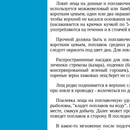
Ловят леща на донные и поплавочны
используется можжевеловый или бамбу
коротким цевьем, один или два окраше
чтобы верхний не касался основания 
(насаживается на крючки кучкой по 5-
употребляются на течении и в стоячей 
Прочной должна быть и поплавочная
коротким цевьем, поплавок средних р
следует окрасить под цвет дна. Для лов
Распространенные насадки для лов
личинки стрекозы (казара), поденки (
консервированный зеленый горошек),
пареные зерна злаковых лещ берет не с
Лещ редко поднимается в верхние сл
при ловле в проводку - волочиться по д
Поклевка леща на поплавочную удо
рыболовы, "кладет поплавок на воду". П
месте, смакуя добычу. Далее может пр
поведет поплавок в сторону. В последне
В какое-то мгновение после подсеч