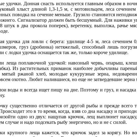
е удочки. Донная снасть используется главным образом в ночн
ковый хлыст длиной 1,3-1,5 м, с мотовильцем, леса сечением
нных поводка на сечение меньше. Грузило становится неподвиж
нижнего. Сигнализатор должен быть бесшумный. Для наживки у
8 штук в два прокола поперек), веретенку, выползка, рачье м
воде.
 удочка для ловли с берега: удилище 4-5 м, леса сечением 0
азмеров, груз (дробинка) нетяжелый, способный лишь погрузи
ли с лодки удочка оснащается так же, только короче удилище.
ли леща поплавочной удочкой: навозный червь, опарыш, клеш
бабка). Из растительных приманок наиболее добычливы пареный
 мятый ржаной хлеб, молодые кукурузные зерна, недоварен
овсем охотно. Любит налившиеся, но еще не затвердевшие зерна 
ои воды и всегда ищет пищу на дне. Поэтому и груз, и насадка
ну.
чку существенно отличается от другой рыбы и прежде всего т
роисходит это в то время, когда, взяв со дна насадку и приподн
оизойти одно из двух: нащупав крючок, лещ выплюнет насадку, 
м случае и надо подсекать рыбу энергично, но и не с силой.
ки крупного леща кажется, что крючок задел за корягу. Но во